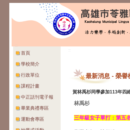
:::
:::
首頁
學校簡介
行政單位
最新消息
-
榮譽
課程計畫
賀林禹杉同學參加113年四
中正話刊電子報
林禹杉
畢業典禮專區
三年級女子單打：第五
運動會專區