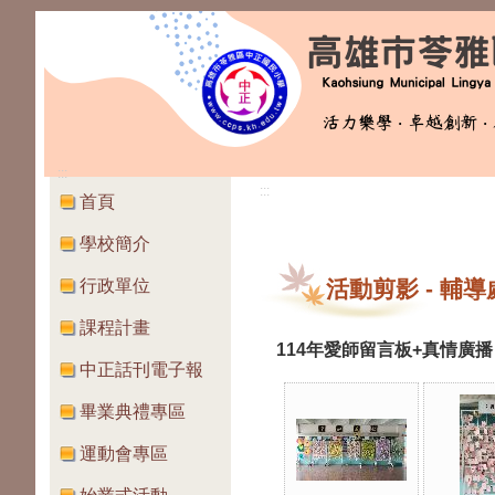
:::
:::
首頁
學校簡介
行政單位
活動剪影
-
輔導
課程計畫
114年愛師留言板+真情廣播
中正話刊電子報
畢業典禮專區
運動會專區