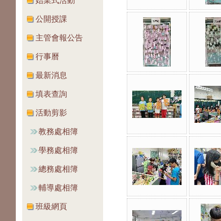
始業式活動
公開授課
主管會報公告
行事曆
最新消息
填表查詢
活動剪影
教務處相簿
學務處相簿
總務處相簿
輔導處相簿
班級網頁