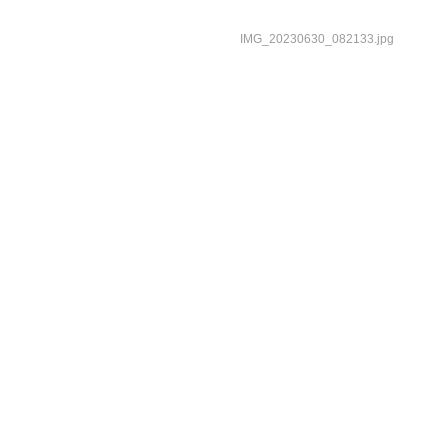
IMG_20230630_082133.jpg