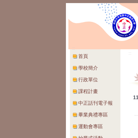
:::
:::
首頁
學校簡介
行政單位
課程計畫
1
中正話刊電子報
畢業典禮專區
運動會專區