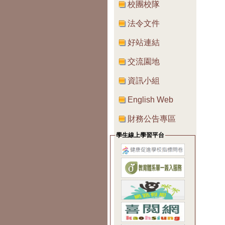
校團校隊
法令文件
好站連結
交流園地
資訊小組
English Web
財務公告專區
學生線上學習平台