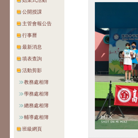
始業式活動
公開授課
主管會報公告
行事曆
最新消息
填表查詢
活動剪影
教務處相簿
學務處相簿
總務處相簿
輔導處相簿
班級網頁