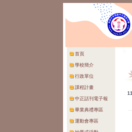
:::
:::
首頁
學校簡介
行政單位
課程計畫
1
中正話刊電子報
畢業典禮專區
運動會專區