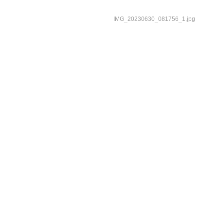
IMG_20230630_081756_1.jpg