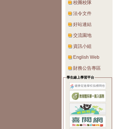
校團校隊
法令文件
好站連結
交流園地
資訊小組
English Web
財務公告專區
學生線上學習平台