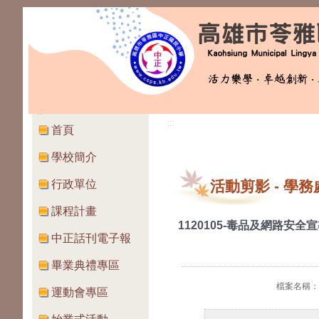
:::
:::
首頁
學校簡介
行政單位
活動剪影
-
學務
課程計畫
1120105-毒品及網路安全
中正話刊電子報
畢業典禮專區
檔案名稱：LI
運動會專區