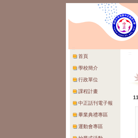
:::
:::
首頁
學校簡介
行政單位
課程計畫
1
中正話刊電子報
畢業典禮專區
運動會專區