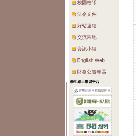
校團校隊
法令文件
好站連結
交流園地
資訊小組
English Web
財務公告專區
學生線上學習平台