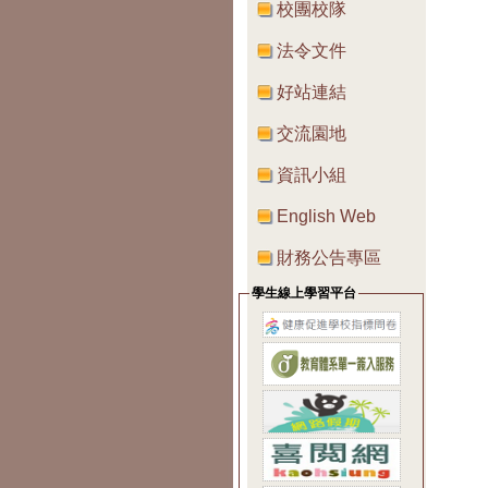
校團校隊
法令文件
好站連結
交流園地
資訊小組
English Web
財務公告專區
學生線上學習平台