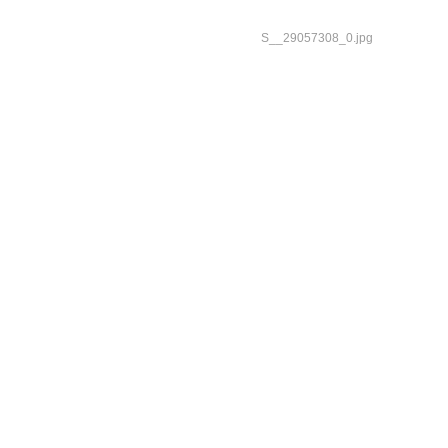
S__29057308_0.jpg