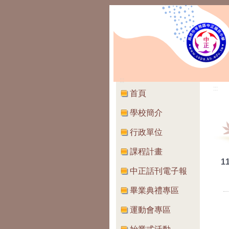
:::
:::
首頁
學校簡介
行政單位
課程計畫
1
中正話刊電子報
畢業典禮專區
運動會專區