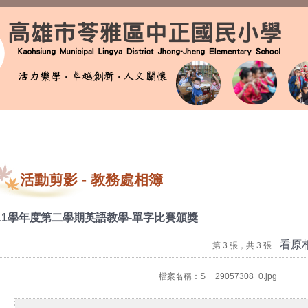
活動剪影
-
教務處相簿
11學年度第二學期英語教學-單字比賽頒獎
看原
第 3 張，共 3 張
檔案名稱：S__29057308_0.jpg