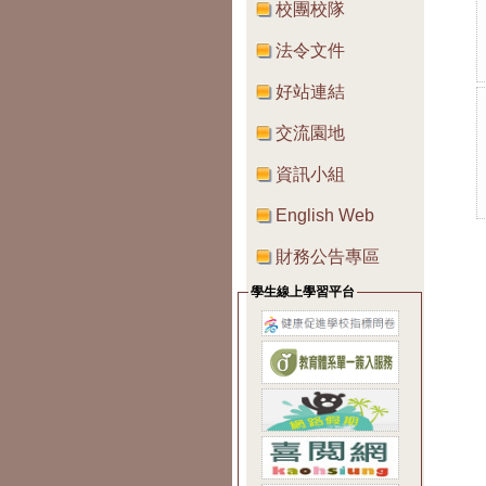
校團校隊
法令文件
好站連結
交流園地
資訊小組
English Web
財務公告專區
學生線上學習平台