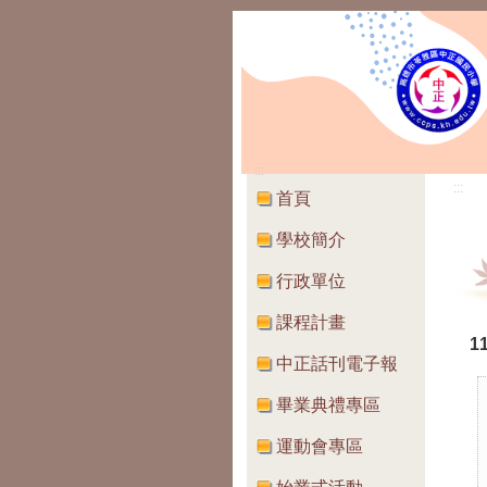
:::
:::
首頁
學校簡介
行政單位
課程計畫
1
中正話刊電子報
畢業典禮專區
運動會專區