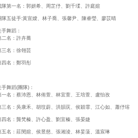
成隊第一名：郭妍希、周芷伃、劉千瑈、許庭媗
團隊五徒手:黃宣嬡、林子喬、張馨尹、陳睿瑩、廖苡晴
徒手舞蹈：
第二名：許卉蕎
第三名：徐翎芸
第四名：鄭羽彤
徒手舞蹈(團隊)：
第一名：蔡沛恩、林侑萱、林宜萱、王培萱、盧怡孜
第三名：吳康禾、胡玟蔚、洪韻茿、侯穎霏、江心如、蕭伃瑢
第四名：龔梵榛、許心盈、劉宜榛、張晏婕
第五名：莊閔媗、侯昱慈、張湘淩、林妟蔆、溫宸琳