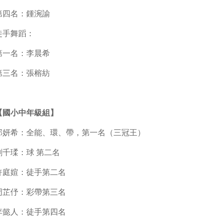
第四名：鍾涴諭
徒手舞蹈：
第一名：李晨希
第三名：張榕紡
【國小中年級組】
郭妍希：全能、環、帶，第一名（三冠王）
劉千瑈：球 第二名
許庭媗：徒手第二名
周芷伃：彩帶第三名
李懿人：徒手第四名