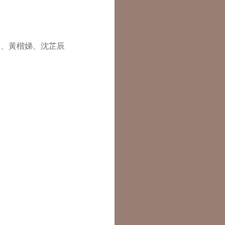
蓉、黃楷娣、沈芷辰