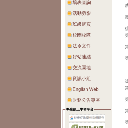
填表查詢
活動剪影
班級網頁
校團校隊
法令文件
好站連結
交流園地
資訊小組
English Web
財務公告專區
學生線上學習平台