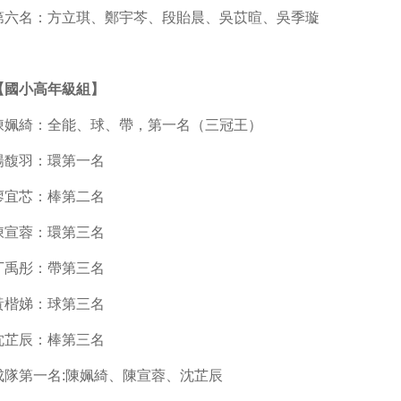
第六名：方立琪、鄭宇芩、段貽晨、吳苡暄、吳季璇
【國小高年級組】
陳姵綺：全能、球、帶，第一名（三冠王）
楊馥羽：環第一名
廖宜芯：棒第二名
陳宣蓉：環第三名
丁禹彤：帶第三名
黃楷娣：球第三名
沈芷辰：棒第三名
成隊第一名:陳姵綺、陳宣蓉、沈芷辰