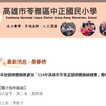
最新消息
-
榮譽榜
本校韻律體操隊參加「114年高雄市市長盃韻律體操錦標賽」榮
【國小低年級組】
個人徒手：第二名：顏郁凌
第三名：李歡寸