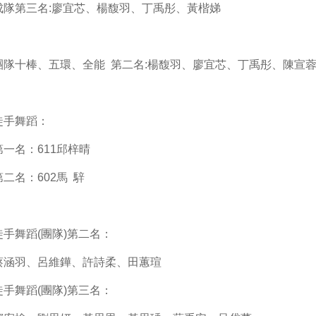
成隊第三名:廖宜芯、楊馥羽、丁禹彤、黃楷娣
團隊十棒、五環、全能 第二名:楊馥羽、廖宜芯、丁禹彤、陳宣
徒手舞蹈：
第一名：611邱梓晴
第二名：602馬 騂
徒手舞蹈(團隊)第二名：
蔡涵羽、呂維鏵、許詩柔、田蕙瑄
徒手舞蹈(團隊)第三名：