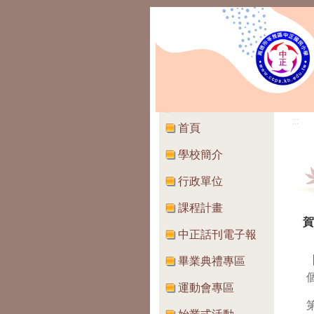
:::
:::
首頁
學校簡介
行政單位
課程計畫
賀
中正話刊電子報
畢業典禮專區
運動會專區