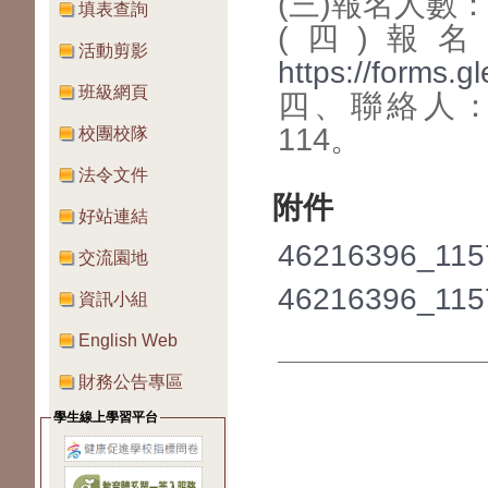
(三)報名人數
填表查詢
(四)報名
活動剪影
https://forms
班級網頁
四、聯絡人：李
114。
校團校隊
法令文件
附件
好站連結
46216396_115
交流園地
46216396_115
資訊小組
English Web
財務公告專區
學生線上學習平台