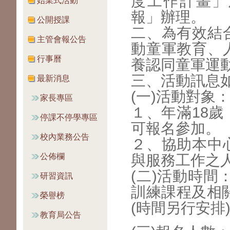
度工作計畫」及
始業式活動
報」辦理。
公開授課
二、為有效結
主管會報公告
動童軍教育、
行事曆
養認同童軍運
三、活動訊息
最新消息
(一)活動對象
家長專區
１、年滿18
停課不停學專區
可報名參加。
校內業務公告
２、協助本中
公佈欄
與服務工作之
(二)活動時間
研習資訊
訓練課程及相關
榮譽榜
(時間另行安排
教育局公告