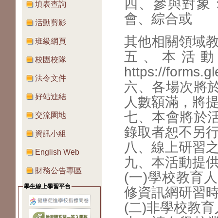
四、參與對象
填表查詢
會、綜合或
活動剪影
其他相關領域教
班級網頁
五、本活動
校團校隊
https://forms.gl
法令文件
六、各場次將
好站連結
人數額
滿，將
七、本會將於
交流園地
錄取者恕
不另
資訊小組
八、線上研習
English Web
九、本活動提
財務公告專區
(一)學校教育
學生線上學習平台
修資訊
網研習
(二)非學校教