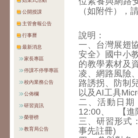
位素養與
網路
始業式活動
（如附件），
公開授課
主管會報公告
說明：
行事曆
一、台灣展翅
最新消息
安全》國
中小
家長專區
的教學素材及
停課不停學專區
凌、網路風險
路誘拐、防制
校內業務公告
以及AI工具Micro
公佈欄
二、活動日期：【
研習資訊
12:00、
【進階
榮譽榜
三、研習形式：
事先註
冊)
教育局公告