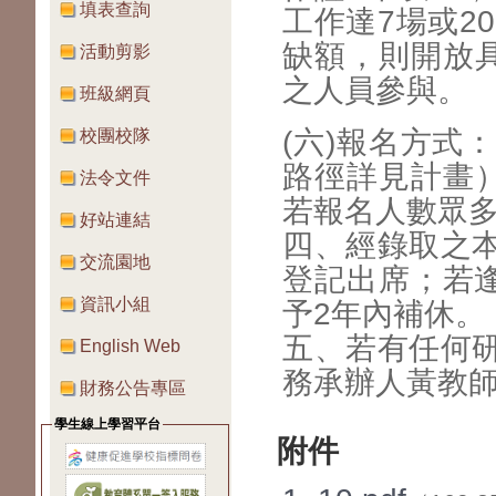
填表查詢
工作達7場或2
缺額，則開放
活動剪影
之人員參與。
班級網頁
(六)報名方式
校團校隊
路徑詳見計畫
法令文件
若報名人數眾
好站連結
四、經錄取之
交流園地
登記出席；若逢
資訊小組
予2年內補休。
五、若有任何
English Web
務承辦人黃教師，
財務公告專區
學生線上學習平台
附件