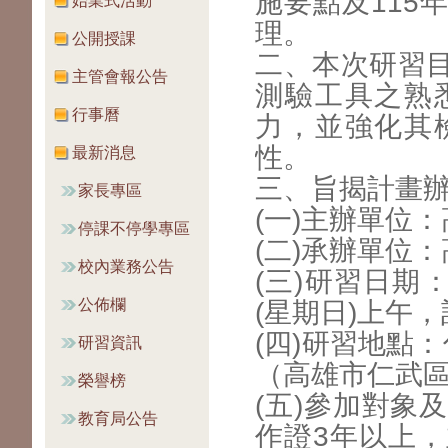
施要點及115
始業式活動
理。
公開授課
二、本次研習
主管會報公告
測驗工具之熟
行事曆
力，並強化其
性。
最新消息
三、旨揭計畫
家長專區
(一)主辦單位
停課不停學專區
(二)承辦單位
校內業務公告
(三)研習日期：
公佈欄
(星期日)上午，
(四)研習地點
研習資訊
（高雄市仁武區
榮譽榜
(五)參加對象
教育局公告
作證3年以上