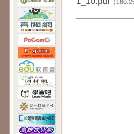
1_10.pdf
（160.2