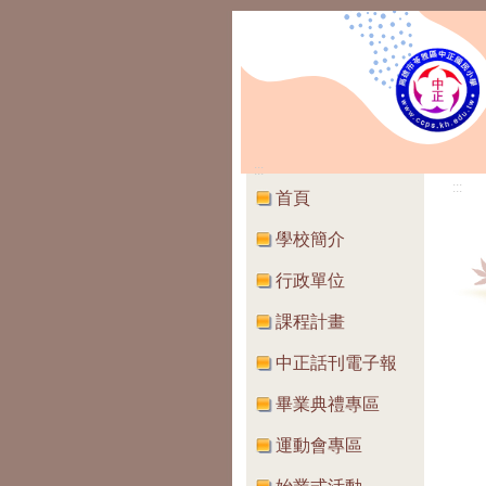
:::
:::
首頁
學校簡介
行政單位
課程計畫
中正話刊電子報
畢業典禮專區
運動會專區