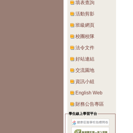
填表查詢
活動剪影
班級網頁
校團校隊
法令文件
好站連結
交流園地
資訊小組
English Web
財務公告專區
學生線上學習平台