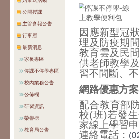
始業式活動
公開授課
主管會報公告
因應新型冠
行事曆
理及防疫期
最新消息
教育雲及民
家長專區
供老師教學
習不間斷、不
停課不停學專區
校內業務公告
網路優惠方案
公佈欄
配合教育部防
研習資訊
校(班)若發
榮譽榜
家線上學習申
教育局公告
連絡電話：
(0