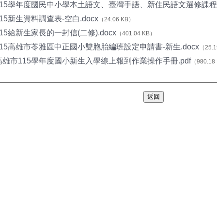
115學年度國民中小學本土語文、臺灣手語、新住民語文選修課程調查
115新生資料調查表-空白.docx
（24.06 KB）
115給新生家長的一封信(二修).docx
（401.04 KB）
115高雄市苓雅區中正國小雙胞胎編班設定申請書-新生.docx
（25.1
高雄市115學年度國小新生入學線上報到作業操作手冊.pdf
（980.18
返回