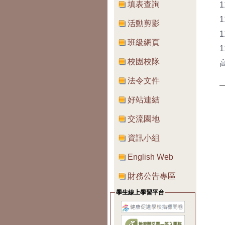
填表查詢
活動剪影
班級網頁
校團校隊
法令文件
好站連結
交流園地
資訊小組
English Web
財務公告專區
學生線上學習平台