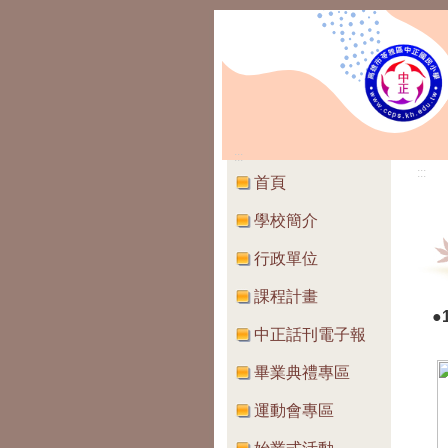
:::
:::
首頁
學校簡介
行政單位
課程計畫
●
中正話刊電子報
畢業典禮專區
運動會專區