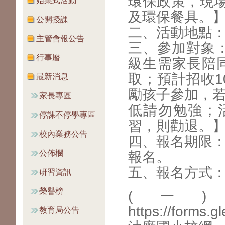
環保政策，現
始業式活動
及環保餐具。
公開授課
二、活動地點
主管會報公告
三、參加對象：
行事曆
級生需家長陪
取；預計招收1
最新消息
勵孩子參加，
家長專區
低請勿勉強；
停課不停學專區
習，則勸退。
校內業務公告
四、報名期限：
公佈欄
報名。
五、報名方式
研習資訊
榮譽榜
(一
https://form
教育局公告