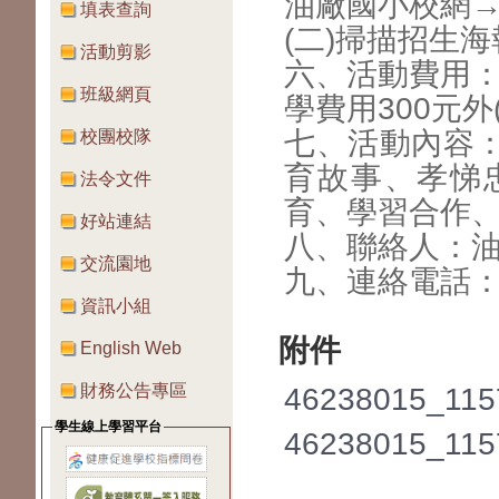
油廠國小校網
填表查詢
(二)掃描招生
活動剪影
六、活動費用：
班級網頁
學費用300元外
七、活動內容
校團校隊
育故事、孝悌
法令文件
育、學習合作、
好站連結
八、聯絡人：
交流園地
九、連絡電話：(07
資訊小組
附件
English Web
財務公告專區
46238015_115
學生線上學習平台
46238015_115